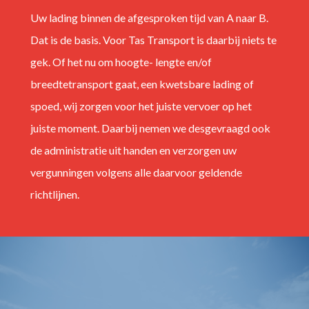
Uw lading binnen de afgesproken tijd van A naar B.
Dat is de basis. Voor Tas Transport is daarbij niets te
gek. Of het nu om hoogte- lengte en/of
breedtetransport gaat, een kwetsbare lading of
spoed, wij zorgen voor het juiste vervoer op het
juiste moment. Daarbij nemen we desgevraagd ook
de administratie uit handen en verzorgen uw
vergunningen volgens alle daarvoor geldende
richtlijnen.